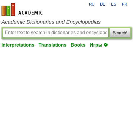
RU
DE
ES
FR
en-academic.com
Academic Dictionaries and Encyclopedias
Search!
Interpretations
Translations
Books
Игры ⚽