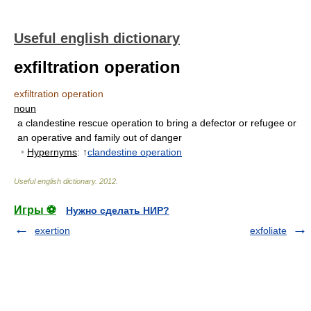
Useful english dictionary
exfiltration operation
exfiltration operation
noun
a clandestine rescue operation to bring a defector or refugee or
an operative and family out of danger
•
Hypernyms
: ↑
clandestine operation
Useful english dictionary
.
2012
.
Игры ⚽
Нужно сделать НИР?
exertion
exfoliate