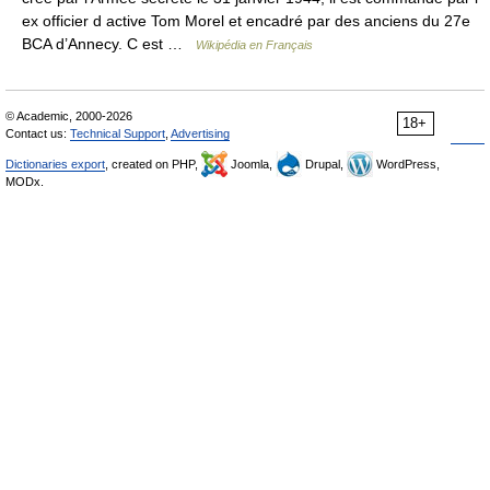
ex officier d active Tom Morel et encadré par des anciens du 27e
BCA d’Annecy. C est …
Wikipédia en Français
© Academic, 2000-2026
18+
Contact us:
Technical Support
,
Advertising
Dictionaries export
, created on PHP,
Joomla,
Drupal,
WordPress,
MODx.